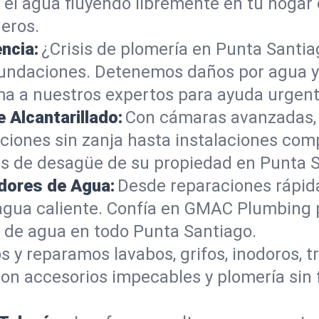
 el agua fluyendo libremente en tu hogar
deros.
ncia:
¿Crisis de plomería en Punta Santi
 inundaciones. Detenemos daños por agua
a a nuestros expertos para ayuda urgente
 Alcantarillado:
Con cámaras avanzadas,
raciones sin zanja hasta instalaciones c
rías de desagüe de su propiedad en Punta 
adores de Agua:
Desde reparaciones rápida
gua caliente. Confía en GMAC Plumbing p
s de agua en todo Punta Santiago.
s y reparamos lavabos, grifos, inodoros, 
con accesorios impecables y plomería sin