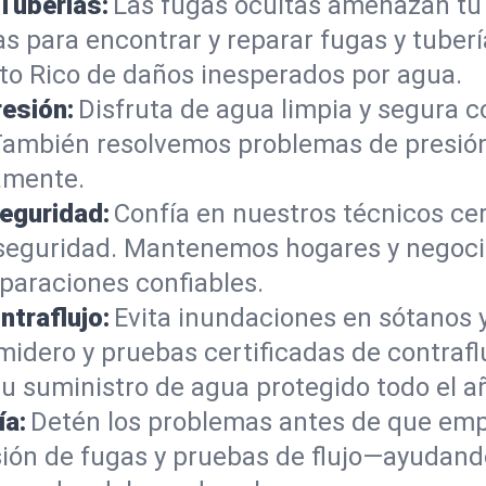
Tuberías:
Las fugas ocultas amenazan tu
 para encontrar y reparar fugas y tube
to Rico de daños inesperados por agua.
resión:
Disfruta de agua limpia y segura c
ambién resolvemos problemas de presión b
amente.
eguridad:
Confía en nuestros técnicos cer
e seguridad. Mantenemos hogares y negoci
paraciones confiables.
traflujo:
Evita inundaciones en sótanos
idero y pruebas certificadas de contraf
u suministro de agua protegido todo el a
ía:
Detén los problemas antes de que emp
isión de fugas y pruebas de flujo—ayudand