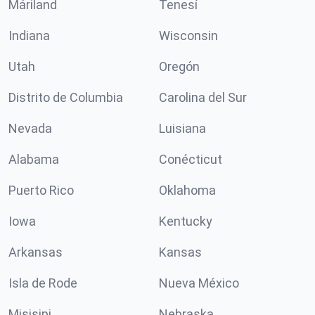
Máriland
Tenesí
Indiana
Wisconsin
Utah
Oregón
Distrito de Columbia
Carolina del Sur
Nevada
Luisiana
Alabama
Conécticut
Puerto Rico
Oklahoma
Iowa
Kentucky
Arkansas
Kansas
Isla de Rode
Nueva México
Misisipi
Nebraska