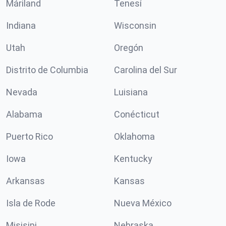
Máriland
Tenesí
Indiana
Wisconsin
Utah
Oregón
Distrito de Columbia
Carolina del Sur
Nevada
Luisiana
Alabama
Conécticut
Puerto Rico
Oklahoma
Iowa
Kentucky
Arkansas
Kansas
Isla de Rode
Nueva México
Misisipi
Nebraska